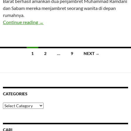
Barat berhasil amankan dua penjambret Muhammad Ramdani
dan Sabam mereka menjambret seorang wanita di depan
rumahnya.
Polsek Palmerah Amankan Dua Penjambret
Continue reading
→
Posts
1
2
…
9
NEXT →
navigation
CATEGORIES
Categories
CARI