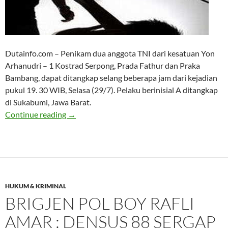
Dutainfo.com – Penikam dua anggota TNI dari kesatuan Yon
Arhanudri – 1 Kostrad Serpong, Prada Fathur dan Praka
Bambang, dapat ditangkap selang beberapa jam dari kejadian
pukul 19. 30 WIB, Selasa (29/7). Pelaku berinisial A ditangkap
di Sukabumi, Jawa Barat.
Pelaku Penikam Anggota TNI Ditangkap di S
Continue reading
→
HUKUM & KRIMINAL
BRIGJEN POL BOY RAFLI
AMAR : DENSUS 88 SERGAP