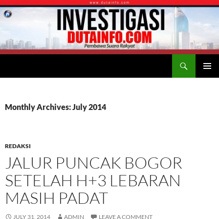
Search
Duta Info
SKIP
PRIMAR
TO
MENU
CONTENT
Monthly Archives: July 2014
REDAKSI
JALUR PUNCAK BOGOR
SETELAH H+3 LEBARAN
MASIH PADAT
JULY 31, 2014
ADMIN
LEAVE A COMMENT