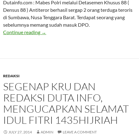
Dutainfo.com : Mabes Polri melalui Detasemen Khusus 88 (
Densus 88 ) Antiteror berhasil sergap 2 orang terduga teroris
di Sumbawa, Nusa Tenggara Barat. Terdapat seorang yang
sebelumnya memang sudah masuk DPO.
Brigjen Pol Boy Rafli Amar : Densus 88 sergap
Continue reading
→
REDAKSI
SEGENAP KRU DAN
REDAKSI DUTA INFO,
MENGUCAPKAN SELAMAT
IDUL FITRI 1435HIJRIAH
JULY 27, 2014
ADMIN
LEAVE A COMMENT