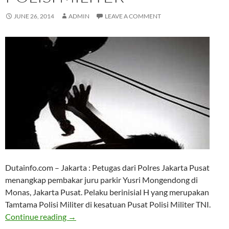
JUNE 26, 2014
ADMIN
LEAVE A COMMENT
Dutainfo.com – Jakarta : Petugas dari Polres Jakarta Pusat
menangkap pembakar juru parkir Yusri Mongendong di
Monas, Jakarta Pusat. Pelaku berinisial H yang merupakan
Tamtama Polisi Militer di kesatuan Pusat Polisi Militer TNI.
Duhh, Pelaku Pembakaran Jukir Monas Adalah
Continue reading
→