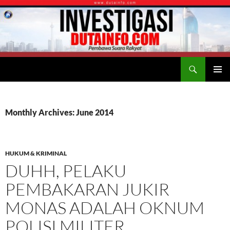
Search
Duta Info
SKIP
PRIMAR
TO
MENU
CONTENT
Monthly Archives: June 2014
HUKUM & KRIMINAL
DUHH, PELAKU
PEMBAKARAN JUKIR
MONAS ADALAH OKNUM
POLISI MILITER