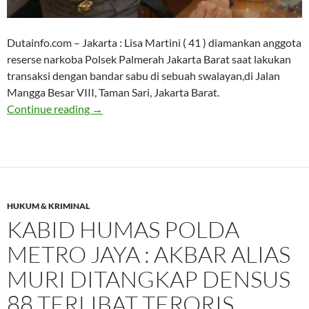
Dutainfo.com – Jakarta : Lisa Martini ( 41 ) diamankan anggota
reserse narkoba Polsek Palmerah Jakarta Barat saat lakukan
transaksi dengan bandar sabu di sebuah swalayan,di Jalan
Mangga Besar VIII, Taman Sari, Jakarta Barat.
Polsek Palmerah Jakarta Barat amankan Band
Continue reading
→
HUKUM & KRIMINAL
KABID HUMAS POLDA
METRO JAYA : AKBAR ALIAS
MURI DITANGKAP DENSUS
88 TERLIBAT TERORIS