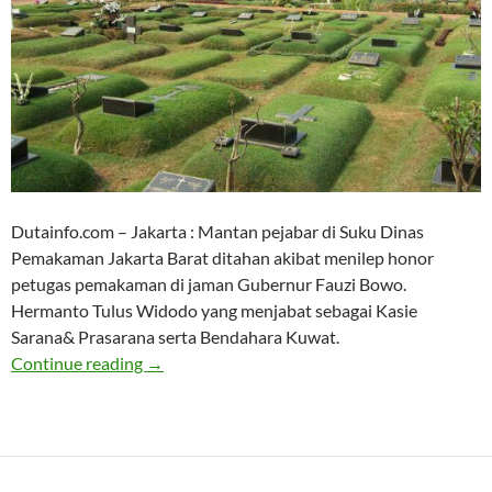
Dutainfo.com – Jakarta : Mantan pejabar di Suku Dinas
Pemakaman Jakarta Barat ditahan akibat menilep honor
petugas pemakaman di jaman Gubernur Fauzi Bowo.
Hermanto Tulus Widodo yang menjabat sebagai Kasie
Sarana& Prasarana serta Bendahara Kuwat.
Mantan Pejabat Sudin Pemakaman Jakbar Di 
Continue reading
→