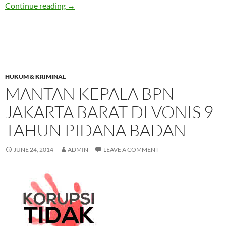
Kabid Humas Polda Metro Jaya : Akbar alias M
Continue reading
→
HUKUM & KRIMINAL
MANTAN KEPALA BPN
JAKARTA BARAT DI VONIS 9
TAHUN PIDANA BADAN
JUNE 24, 2014
ADMIN
LEAVE A COMMENT