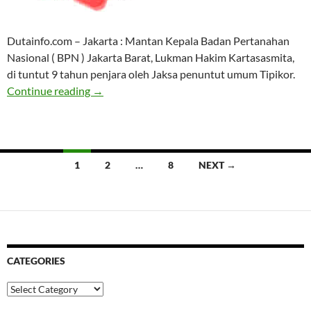
Dutainfo.com – Jakarta : Mantan Kepala Badan Pertanahan
Nasional ( BPN ) Jakarta Barat, Lukman Hakim Kartasasmita,
di tuntut 9 tahun penjara oleh Jaksa penuntut umum Tipikor.
Mantan Kepala BPN Jakarta Barat Di Vonis 9
Continue reading
→
Posts
1
2
…
8
NEXT →
navigation
CATEGORIES
Categories