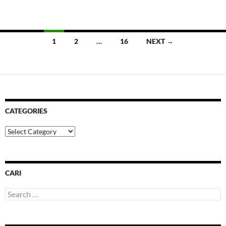
Posts
1
2
…
16
NEXT →
navigation
CATEGORIES
Categories
CARI
Search
for: