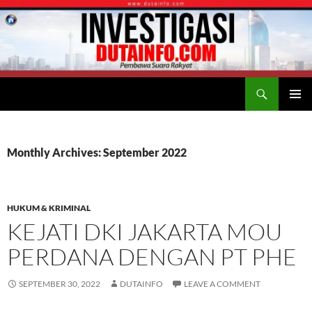
Search
Duta Info
SKIP
PRIMAR
TO
MENU
CONTENT
Monthly Archives: September 2022
HUKUM & KRIMINAL
KEJATI DKI JAKARTA MOU
PERDANA DENGAN PT PHE
SEPTEMBER 30, 2022
DUTAINFO
LEAVE A COMMENT