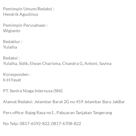
Pemimpin Umum/Redaksi :
Hendrik Agustinus
Pemimpin Perusahaan :
Wigianto
Redaktur :
Yulaiha
Redaksi :
Yulaiha, Sidik, Elwan Charisma, Chandra G, Antoni, Savina
Koresponden :
Ir.H.Yayat
PT. Sentra Niaga Internusa (SNI)
Alamat Redaksi: Jelambar Barat 2G no 459 Jelambar Baru JakBar
Pers office: Rajeg Raya no1 , Pabuaran Tanjakan Tangerang
No Telp: 0817-6592-822, 0817-6708-822