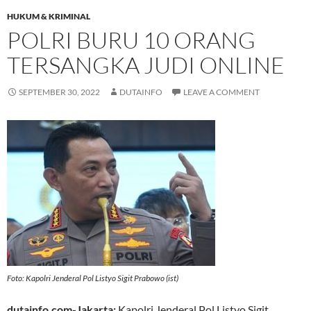
HUKUM & KRIMINAL
POLRI BURU 10 ORANG
TERSANGKA JUDI ONLINE
SEPTEMBER 30, 2022
DUTAINFO
LEAVE A COMMENT
Foto: Kapolri Jenderal Pol Listyo Sigit Prabowo (ist)
dutainfo.com-Jakarta:
Kapolri Jenderal Pol Listyo Sigit