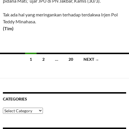
pidana Mati,” ujar JPU di PN Jakbar, Kamis (30/3).
Tak ada hal yang meringankan terhadap terdakwa Irjen Pol
Teddy Minahasa.
(Tim)
Posts
1
2
…
20
NEXT →
navigation
CATEGORIES
Categories