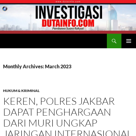
Search
Duta Info
SKIP
PRIMAR
TO
MENU
CONTENT
Monthly Archives: March 2023
HUKUM & KRIMINAL
KEREN, POLRES JAKBAR
DAPAT PENGHARGAAN
DARI MURI UNGKAP
JARINGAN INTERNASIONAL