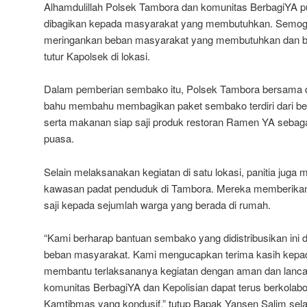
Alhamdulillah Polsek Tambora dan komunitas BerbagiYA pu
dibagikan kepada masyarakat yang membutuhkan. Semoga 
meringankan beban masyarakat yang membutuhkan dan b
tutur Kapolsek di lokasi.
Dalam pemberian sembako itu, Polsek Tambora bersama 
bahu membahu membagikan paket sembako terdiri dari ber
serta makanan siap saji produk restoran Ramen YA sebag
puasa.
Selain melaksanakan kegiatan di satu lokasi, panitia juga 
kawasan padat penduduk di Tambora. Mereka memberika
saji kepada sejumlah warga yang berada di rumah.
“Kami berharap bantuan sembako yang didistribusikan in
beban masyarakat. Kami mengucapkan terima kasih kepada
membantu terlaksananya kegiatan dengan aman dan lanc
komunitas BerbagiYA dan Kepolisian dapat terus berkolabo
Kamtibmas yang kondusif,” tutup Bapak Yansen Salim sel