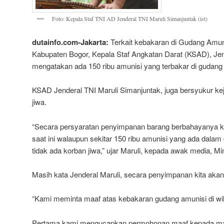
Foto: Kepala Staf TNI AD Jenderal TNI Maruli Simanjuntak (ist)
dutainfo.com-Jakarta:
Terkait kebakaran di Gudang Amuni
Kabupaten Bogor, Kepala Staf Angkatan Darat (KSAD), Jen
mengatakan ada 150 ribu amunisi yang terbakar di gudan
KSAD Jenderal TNI Maruli Simanjuntak, juga bersyukur kej
jiwa.
“Secara persyaratan penyimpanan barang berbahayanya k
saat ini walaupun sekitar 150 ribu amunisi yang ada dala
tidak ada korban jiwa,” ujar Maruli, kepada awak media, Mi
Masih kata Jenderal Maruli, secara penyimpanan kita akan
“Kami meminta maaf atas kebakaran gudang amunisi di wi
Pertama kami mengucapkan permohonan maaf kepada masy