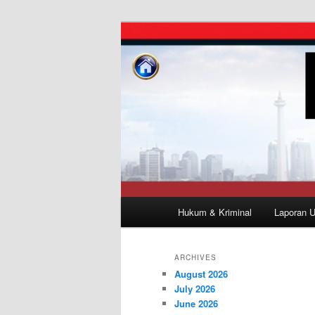
Skip
Skip
Investigasi Duta Info
to
to
primary
secondary
Duta Info
content
content
Main
Hukum & Kriminal
Laporan 
menu
ARCHIVES
August 2026
July 2026
June 2026