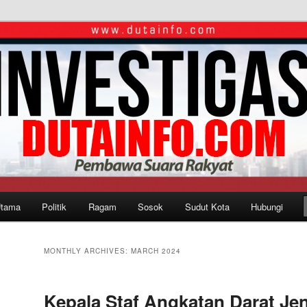
Utama
Politik
Ragam
Sosok
Sudut Kota
Hubungi
MONTHLY ARCHIVES:
MARCH 2024
Kepala Staf Angkatan Darat Jen