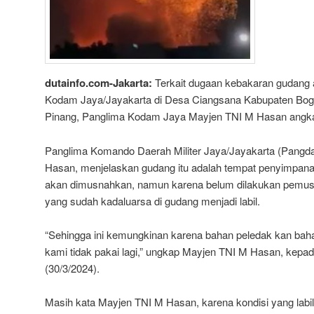
dutainfo.com-Jakarta:
Terkait dugaan kebakaran gudang 
Kodam Jaya/Jayakarta di Desa Ciangsana Kabupaten Bog
Pinang, Panglima Kodam Jaya Mayjen TNI M Hasan angkat
Panglima Komando Daerah Militer Jaya/Jayakarta (Pangd
Hasan, menjelaskan gudang itu adalah tempat penyimpana
akan dimusnahkan, namun karena belum dilakukan pemu
yang sudah kadaluarsa di gudang menjadi labil.
“Sehingga ini kemungkinan karena bahan peledak kan bahan
kami tidak pakai lagi,” ungkap Mayjen TNI M Hasan, kepa
(30/3/2024).
Masih kata Mayjen TNI M Hasan, karena kondisi yang labil 