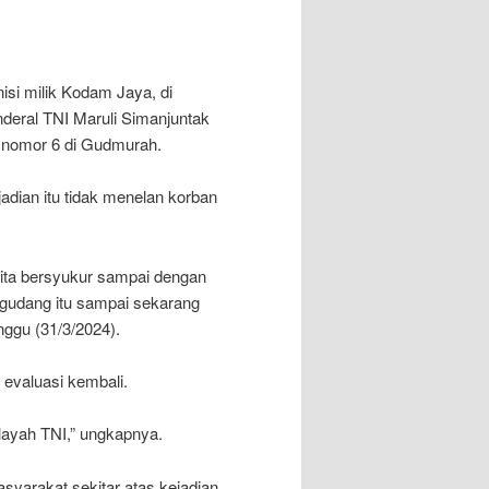
si milik Kodam Jaya, di
deral TNI Maruli Simanjuntak
g nomor 6 di Gudmurah.
adian itu tidak menelan korban
ita bersyukur sampai dengan
m gudang itu sampai sekarang
nggu (31/3/2024).
 evaluasi kembali.
layah TNI,” ungkapnya.
arakat sekitar atas kejadian