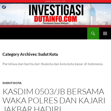
Search
Duta Info
SKIP
PRIMAR
TO
MENU
CONTENT
Category Archives: Sudut Kota
Peristiwa dan berita dari Ibukota dan kota kota besar di Indonesia
SUDUT KOTA
KASDIM 0503/JB BERSAMA
WAKA POLRES DAN KAJARI
JAKBAR HADIRI