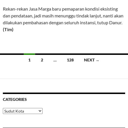
Rekan-rekan Jasa Marga baru pemaparan kondisi eksisting
dan pendataan, jadi masih menunggu tindak lanjut, nanti akan
dilakukan pembahasan dengan seluruh instansi, tutup Danur.
(Tim)
Posts
1
2
…
128
NEXT →
navigation
CATEGORIES
Categories