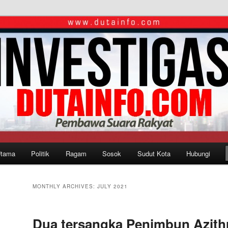
Utama
Politik
Ragam
Sosok
Sudut Kota
Hubungi
MONTHLY ARCHIVES:
JULY 2021
Dua tersangka Penimbun Azith