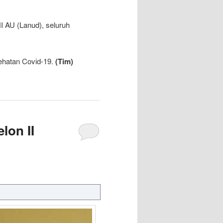
I AU (Lanud), seluruh
ehatan Covid-19.
(Tim)
lon II