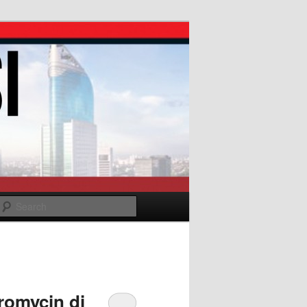
Search
romycin di