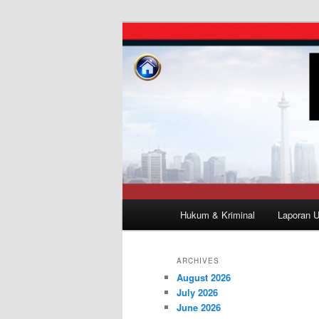
Skip
Skip
Investigasi Duta Info
to
to
primary
secondary
Duta Info
content
content
Main
Hukum & Kriminal
Laporan 
menu
ARCHIVES
August 2026
July 2026
June 2026