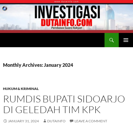
Search
Duta Info
SKIP
PRIMAR
TO
MENU
CONTENT
Monthly Archives: January 2024
HUKUM & KRIMINAL
RUMDIS BUPATI SIDOARJO
DI GELEDAH TIM KPK
JANUARY 31, 2024
DUTAINFO
LEAVE A COMMENT