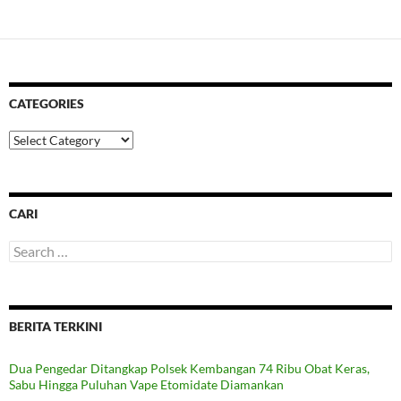
navigation
CATEGORIES
Categories
CARI
Search
for:
BERITA TERKINI
Dua Pengedar Ditangkap Polsek Kembangan 74 Ribu Obat Keras,
Sabu Hingga Puluhan Vape Etomidate Diamankan