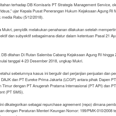
 ditahan terhadap DB Komisaris PT Strategis Management Service, ol
Pidsus,” ujar Kepala Pusat Penerangan Hukum Kejaksaan Agung RI M
 media Rabu (5/12/2018).
a Mukri, penyidik melakukan penahanan dilakukan setelah mempert
ektif dan subyektif sebagaimana diatur dalam ketentuan Pasal 21 Ayat
 DB ditahan Di Rutan Salemba Cabang Kejaksaan Agung RI hingga 2
ulai tanggal 4-23 Desember 2018, ungkap Mukri.
ketahui sebelumnya kasus ini bergulir dari perjanjian penjualan dan p
DAJK dan PT Eureke Prima Jakarta (LCGP) antara pihak Dapen P
n Timur dengan PT Anugerah Pratama Internasional (PT API) dan PT 
nt (PT SMS).
 ini dikategorikan sebagai repurchase agreement (repo) dimana pemb
gan dengan Peraturan Menteri Keungan Nomor: 199/PMK-010/2008 t