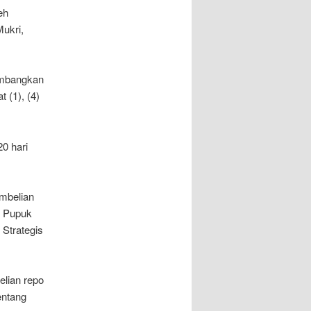
eh
ukri,
imbangkan
 (1), (4)
0 hari
embelian
T Pupuk
Strategis
elian repo
entang