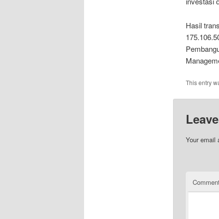
investasi 
Hasil tra
175.106.5
Pembangun
Managemen
This entry w
Leave
Your email 
Commen