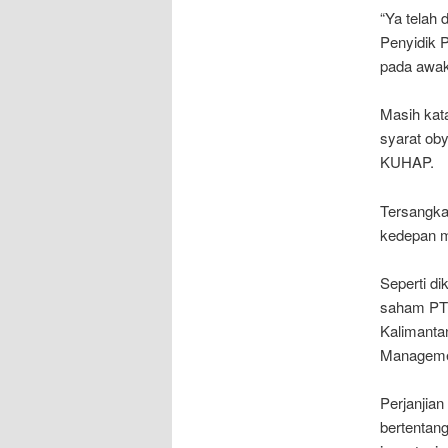
“Ya telah
Penyidik 
pada awak
Masih kat
syarat oby
KUHAP.
Tersangka
kedepan m
Seperti di
saham PT 
Kalimanta
Manageme
Perjanjian
bertentan