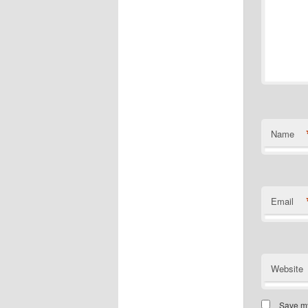
Name
Email
Website
Save my