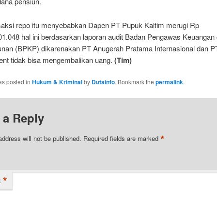
dana pensiun.
nsaksi repo itu menyebabkan Dapen PT Pupuk Kaltim merugi Rp
01.048 hal ini berdasarkan laporan audit Badan Pengawas Keuangan
an (BPKP) dikarenakan PT Anugerah Pratama Internasional dan PT
t tidak bisa mengembalikan uang.
(Tim)
as posted in
Hukum & Kriminal
by
Dutainfo
. Bookmark the
permalink
.
 a Reply
*
address will not be published.
Required fields are marked
*
t