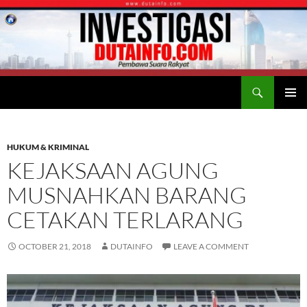
Search
Duta Info
SKIP
PRIMAR
TO
MENU
CONTENT
HUKUM & KRIMINAL
KEJAKSAAN AGUNG
MUSNAHKAN BARANG
CETAKAN TERLARANG
OCTOBER 21, 2018
DUTAINFO
LEAVE A COMMENT