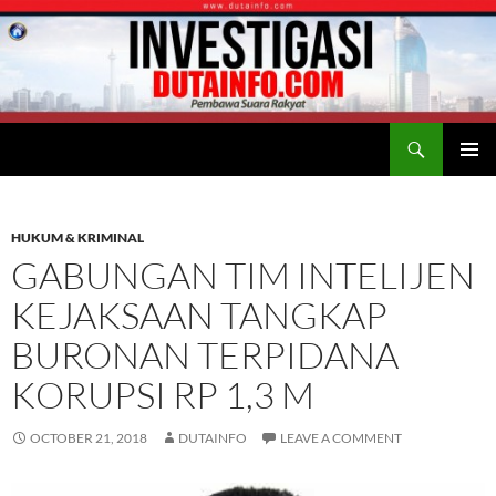
Search
Duta Info
SKIP
PRIMAR
TO
MENU
CONTENT
HUKUM & KRIMINAL
GABUNGAN TIM INTELIJEN
KEJAKSAAN TANGKAP
BURONAN TERPIDANA
KORUPSI RP 1,3 M
OCTOBER 21, 2018
DUTAINFO
LEAVE A COMMENT