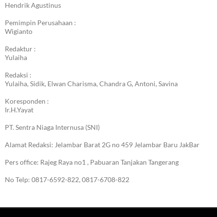
Hendrik Agustinus
Pemimpin Perusahaan :
Wigianto
Redaktur :
Yulaiha
Redaksi :
Yulaiha, Sidik, Elwan Charisma, Chandra G, Antoni, Savina
Koresponden :
Ir.H.Yayat
PT. Sentra Niaga Internusa (SNI)
Alamat Redaksi: Jelambar Barat 2G no 459 Jelambar Baru JakBar
Pers office: Rajeg Raya no1 , Pabuaran Tanjakan Tangerang
No Telp: 0817-6592-822, 0817-6708-822