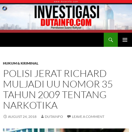
Search
Duta Info
SKIP
PRIMAR
TO
MENU
CONTENT
HUKUM & KRIMINAL
POLISI JERAT RICHARD
MULJADI UU NOMOR 35
TAHUN 2009 TENTANG
NARKOTIKA
AUGUST 24, 2018
DUTAINFO
LEAVE A COMMENT