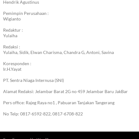
Hendrik Agustinus
Pemimpin Perusahaan :
Wigianto
Redaktur :
Yulaiha
Redaksi :
Yulaiha, Sidik, Elwan Charisma, Chandra G, Antoni, Savina
Koresponden :
Ir.H.Yayat
PT. Sentra Niaga Internusa (SNI)
Alamat Redaksi: Jelambar Barat 2G no 459 Jelambar Baru JakBar
Pers office: Rajeg Raya no1 , Pabuaran Tanjakan Tangerang
No Telp: 0817-6592-822, 0817-6708-822