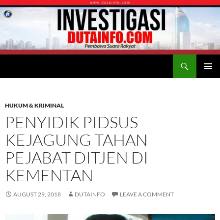
Search
Duta Info
SKIP
PRIMAR
TO
MENU
CONTENT
HUKUM & KRIMINAL
PENYIDIK PIDSUS
KEJAGUNG TAHAN
PEJABAT DITJEN DI
KEMENTAN
AUGUST 29, 2018
DUTAINFO
LEAVE A COMMENT