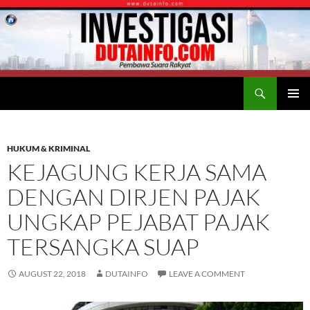
Search
Duta Info
SKIP
PRIMAR
TO
MENU
CONTENT
HUKUM & KRIMINAL
KEJAGUNG KERJA SAMA
DENGAN DIRJEN PAJAK
UNGKAP PEJABAT PAJAK
TERSANGKA SUAP
AUGUST 22, 2018
DUTAINFO
LEAVE A COMMENT