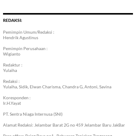
REDAKSI:
Pemimpin Umum/Redaksi :
Hendrik Agustinus
Pemimpin Perusahaan :
Wigianto
Redaktur :
Yulaiha
Redaksi :
Yulaiha, Sidik, Elwan Charisma, Chandra G, Antoni, Savina
Koresponden :
Ir.H.Yayat
PT. Sentra Niaga Internusa (SNI)
Alamat Redaksi: Jelambar Barat 2G no 459 Jelambar Baru JakBar
Pers office: Rajeg Raya no1 , Pabuaran Tanjakan Tangerang