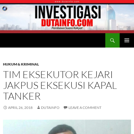
Search
Duta Info
SKIP
PRIMAR
TO
MENU
CONTENT
HUKUM & KRIMINAL
TIM EKSEKUTOR KEJARI
JAKPUS EKSEKUSI KAPAL
TANKER
APRIL 26, 2018
DUTAINFO
LEAVE A COMMENT