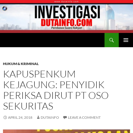
Search
Duta Info
SKIP
PRIMAR
TO
MENU
CONTENT
HUKUM & KRIMINAL
KAPUSPENKUM
KEJAGUNG: PENYIDIK
PERIKSA DIRUT PT OSO
SEKURITAS
APRIL 24, 2018
DUTAINFO
LEAVE A COMMENT