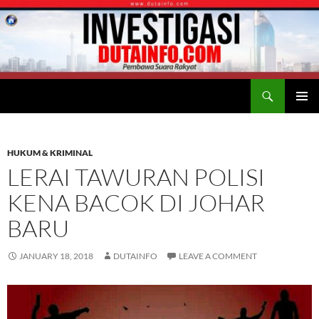
Search
Duta Info
SKIP
PRIMAR
TO
MENU
CONTENT
HUKUM & KRIMINAL
LERAI TAWURAN POLISI
KENA BACOK DI JOHAR
BARU
JANUARY 18, 2018
DUTAINFO
LEAVE A COMMENT