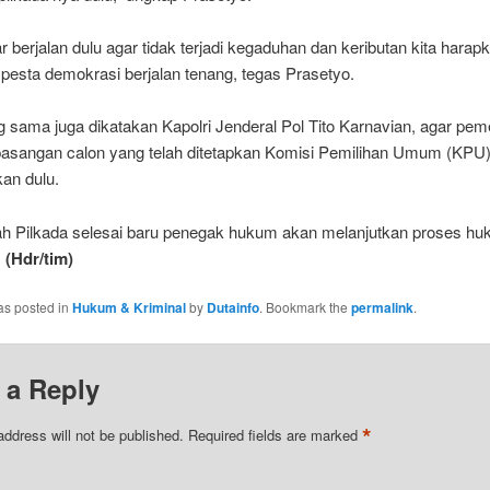
 berjalan dulu agar tidak terjadi kegaduhan dan keributan kita hara
pesta demokrasi berjalan tenang, tegas Prasetyo.
 sama juga dikatakan Kapolri Jenderal Pol Tito Karnavian, agar pem
pasangan calon yang telah ditetapkan Komisi Pemilihan Umum (KPU)
an dulu.
ah Pilkada selesai baru penegak hukum akan melanjutkan proses h
.
(Hdr/tim)
as posted in
Hukum & Kriminal
by
Dutainfo
. Bookmark the
permalink
.
 a Reply
*
address will not be published.
Required fields are marked