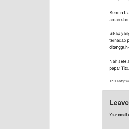
Semua biar
aman dan 
Sikap yang
terhadap 
ditangguhk
Nah setel
papar Tito
This entry w
Leave
Your email 