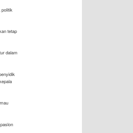
politik
kan tetap
tur dalam
penyidik
kepala
 mau
 paslon