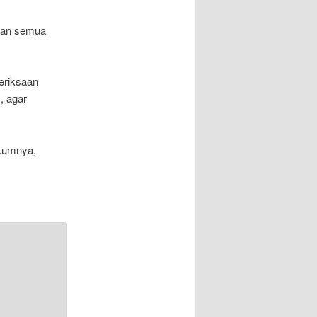
pkan semua
eriksaan
, agar
ukumnya,