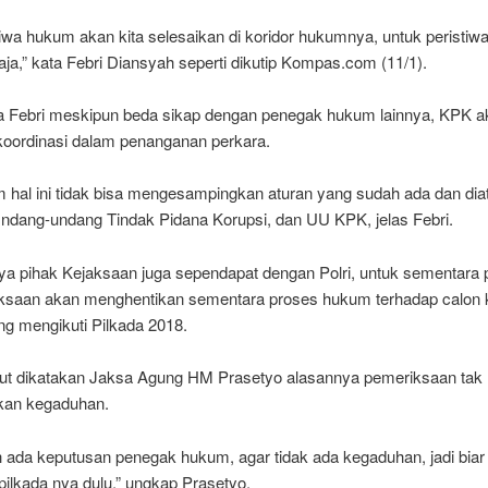
tiwa hukum akan kita selesaikan di koridor hukumnya, untuk peristiwa 
aja,” kata Febri Diansyah seperti dikutip Kompas.com (11/1).
a Febri meskipun beda sikap dengan penegak hukum lainnya, KPK a
rkoordinasi dalam penanganan perkara.
 hal ini tidak bisa mengesampingkan aturan yang sudah ada dan dia
dang-undang Tindak Pidana Korupsi, dan UU KPK, jelas Febri.
a pihak Kejaksaan juga sependapat dengan Polri, untuk sementara 
ksaan akan menghentikan sementara proses hukum terhadap calon 
ng mengikuti Pilkada 2018.
but dikatakan Jaksa Agung HM Prasetyo alasannya pemeriksaan tak
kan kegaduhan.
h ada keputusan penegak hukum, agar tidak ada kegaduhan, jadi biar
pilkada nya dulu,” ungkap Prasetyo.