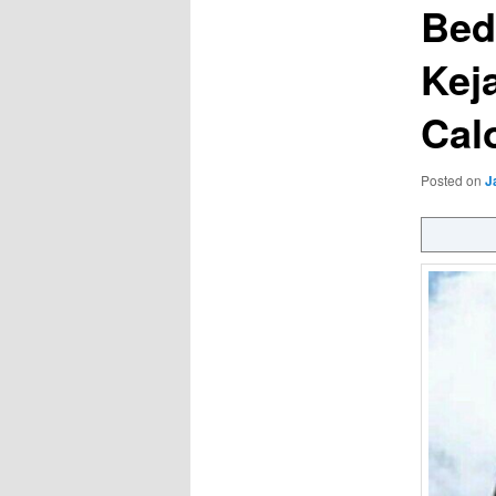
Bed
Kej
Cal
Posted on
J