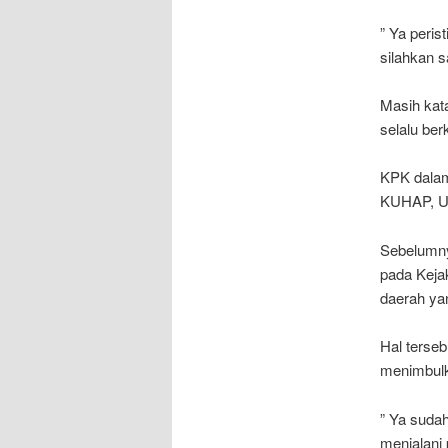
” Ya peris
silahkan s
Masih kat
selalu be
KPK dalam
KUHAP, Un
Sebelumny
pada Keja
daerah ya
Hal terse
menimbul
” Ya suda
menjalani 