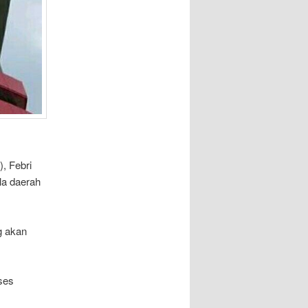
, Febri
la daerah
g akan
ses