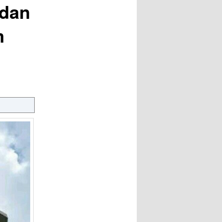
 dan
m