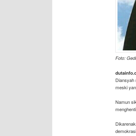
Foto: Ged
dutainfo.
Diansyah 
meski yan
Namun sik
menghenti
Dikarenak
demokrasi