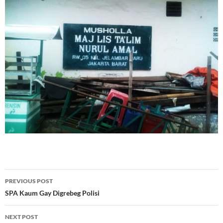
Post
PREVIOUS POST
navigation
SPA Kaum Gay Digrebeg Polisi
NEXT POST