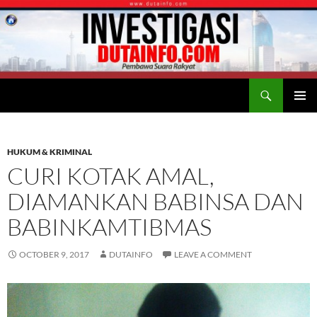
Search
Duta Info
SKIP
PRIMAR
TO
MENU
CONTENT
HUKUM & KRIMINAL
CURI KOTAK AMAL,
DIAMANKAN BABINSA DAN
BABINKAMTIBMAS
OCTOBER 9, 2017
DUTAINFO
LEAVE A COMMENT