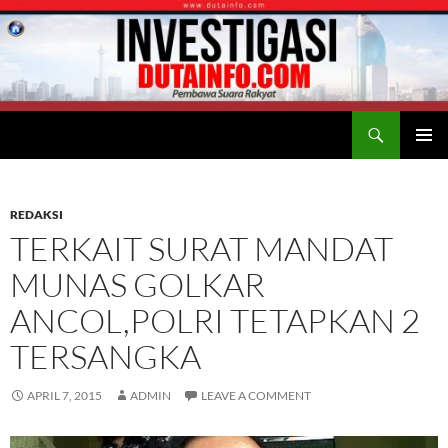
Search
Duta Info
SKIP
PRIMAR
TO
MENU
CONTENT
REDAKSI
TERKAIT SURAT MANDAT
MUNAS GOLKAR
ANCOL,POLRI TETAPKAN 2
TERSANGKA
APRIL 7, 2015
ADMIN
LEAVE A COMMENT