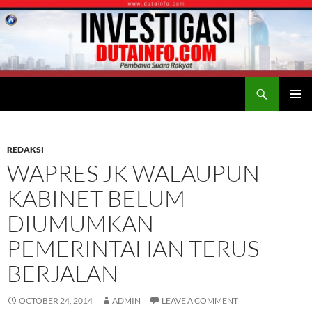
Search
Duta Info
SKIP
PRIMAR
TO
MENU
CONTENT
REDAKSI
WAPRES JK WALAUPUN
KABINET BELUM
DIUMUMKAN
PEMERINTAHAN TERUS
BERJALAN
OCTOBER 24, 2014
ADMIN
LEAVE A COMMENT