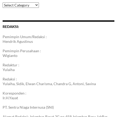
Kategori
Berita
REDAKSI:
Pemimpin Umum/Redaksi :
Hendrik Agustinus
Pemimpin Perusahaan :
Wigianto
Redaktur :
Yulaiha
Redaksi :
Yulaiha, Sidik, Elwan Charisma, Chandra G, Antoni, Savina
Koresponden :
Ir.H.Yayat
PT. Sentra Niaga Internusa (SNI)
Alamat Redaksi: Jelambar Barat 2G no 459 Jelambar Baru JakBar