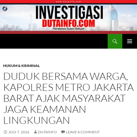
Search
Duta Info
SKIP
PRIMAR
TO
MENU
CONTENT
HUKUM & KRIMINAL
DUDUK BERSAMA WARGA,
KAPOLRES METRO JAKARTA
BARAT AJAK MASYARAKAT
JAGA KEAMANAN
LINGKUNGAN
JULY 7, 2026
DUTAINFO
LEAVE A COMMENT