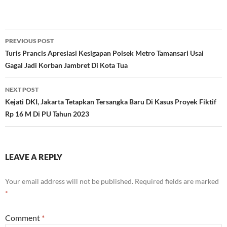
Post
PREVIOUS POST
navigation
Turis Prancis Apresiasi Kesigapan Polsek Metro Tamansari Usai
Gagal Jadi Korban Jambret Di Kota Tua
NEXT POST
Kejati DKI, Jakarta Tetapkan Tersangka Baru Di Kasus Proyek Fiktif
Rp 16 M Di PU Tahun 2023
LEAVE A REPLY
Your email address will not be published.
Required fields are marked
*
Comment
*