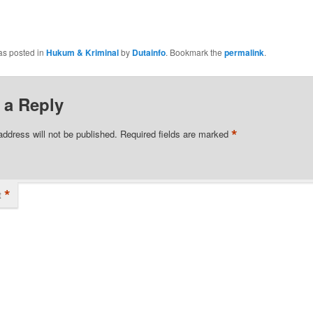
as posted in
Hukum & Kriminal
by
Dutainfo
. Bookmark the
permalink
.
 a Reply
*
address will not be published.
Required fields are marked
*
t