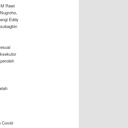
i M Rawi
 Nugroho,
wangi Eddy
asubagbin
sesuai
Eksekutor
peroleh
elah
n Covid-