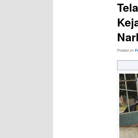
Tel
Kej
Nar
Posted on
F