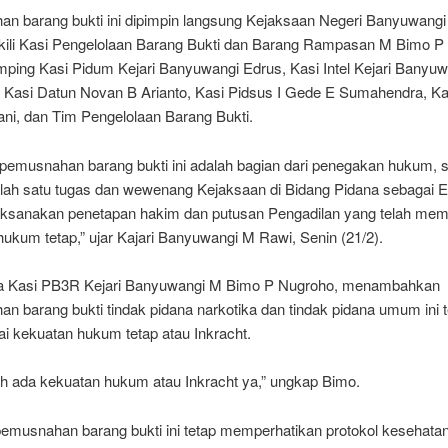
n barang bukti ini dipimpin langsung Kejaksaan Negeri Banyuwang
kili Kasi Pengelolaan Barang Bukti dan Barang Rampasan M Bimo P
mping Kasi Pidum Kejari Banyuwangi Edrus, Kasi Intel Kejari Banyu
, Kasi Datun Novan B Arianto, Kasi Pidsus I Gede E Sumahendra, K
ni, dan Tim Pengelolaan Barang Bukti.
 pemusnahan barang bukti ini adalah bagian dari penegakan hukum, 
lah satu tugas dan wewenang Kejaksaan di Bidang Pidana sebagai 
ksanakan penetapan hakim dan putusan Pengadilan yang telah mem
ukum tetap,” ujar Kajari Banyuwangi M Rawi, Senin (21/2).
a Kasi PB3R Kejari Banyuwangi M Bimo P Nugroho, menambahkan
 barang bukti tindak pidana narkotika dan tindak pidana umum ini t
 kekuatan hukum tetap atau Inkracht.
ah ada kekuatan hukum atau Inkracht ya,” ungkap Bimo.
pemusnahan barang bukti ini tetap memperhatikan protokol kesehata