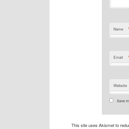
Name
Email
Website
Save my
This site uses Akismet to re