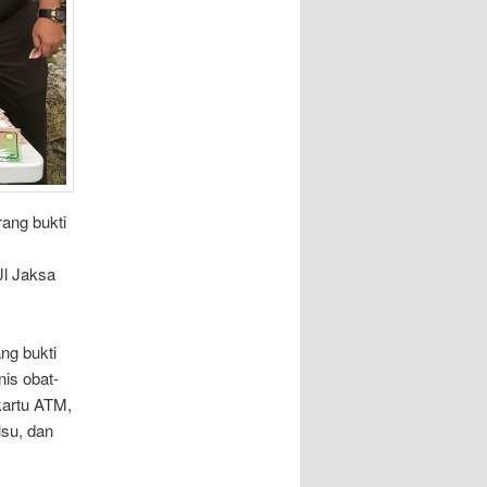
ang bukti
Jl Jaksa
ng bukti
is obat-
 kartu ATM,
lsu, dan