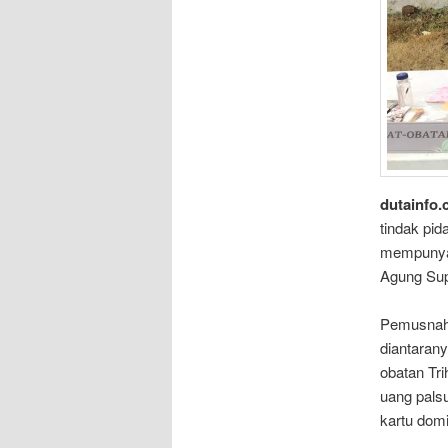
dutainfo.
tindak pid
mempunyai
Agung Sup
Pemusnaha
diantarany
obatan Tri
uang pals
kartu domi