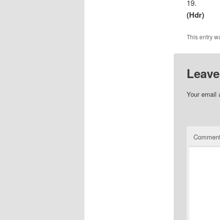
19.
(Hdr)
This entry w
Leave
Your email 
Commen