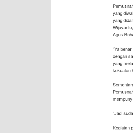
Pemusnaha
yang diwa
yang dida
Wijayanto
Agus Roha
“Ya benar
dengan sa
yang mela
kekuatan h
Sementar
Pemusnahan
mempunyai
“Jadi sud
Kegiatan 