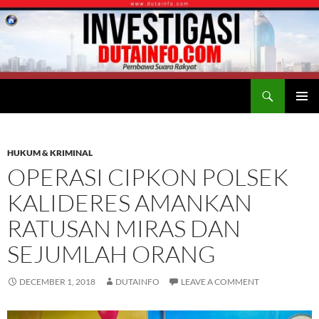
Search
Duta Info
SKIP
PRIMAR
TO
MENU
CONTENT
HUKUM & KRIMINAL
OPERASI CIPKON POLSEK
KALIDERES AMANKAN
RATUSAN MIRAS DAN
SEJUMLAH ORANG
DECEMBER 1, 2018
DUTAINFO
LEAVE A COMMENT