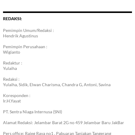
REDAKSI:
Pemimpin Umum/Redaksi :
Hendrik Agustinus
Pemimpin Perusahaan :
Wigianto
Redaktur :
Yulaiha
Redaksi :
Yulaiha, Sidik, Elwan Charisma, Chandra G, Antoni, Savina
Koresponden :
Ir.H.Yayat
PT. Sentra Niaga Internusa (SNI)
Alamat Redaksi: Jelambar Barat 2G no 459 Jelambar Baru JakBar
Pers office: Rajeg Raya no1 , Pabuaran Tanjakan Tangerang