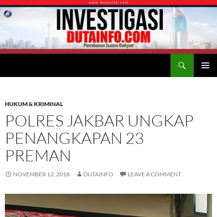
Search
Duta Info
SKIP
PRIMAR
TO
MENU
CONTENT
HUKUM & KRIMINAL
POLRES JAKBAR UNGKAP
PENANGKAPAN 23
PREMAN
NOVEMBER 12, 2018
DUTAINFO
LEAVE A COMMENT