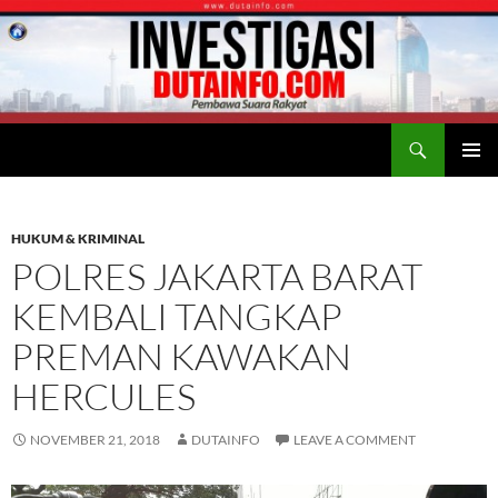
Search
Duta Info
SKIP
PRIMAR
TO
MENU
CONTENT
HUKUM & KRIMINAL
POLRES JAKARTA BARAT
KEMBALI TANGKAP
PREMAN KAWAKAN
HERCULES
NOVEMBER 21, 2018
DUTAINFO
LEAVE A COMMENT