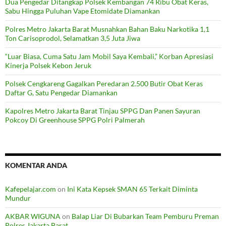
Dua Pengedar Ditangkap Polsek Kembangan 74 Ribu Obat Keras,
Sabu Hingga Puluhan Vape Etomidate Diamankan
Polres Metro Jakarta Barat Musnahkan Bahan Baku Narkotika 1,1
Ton Carisoprodol, Selamatkan 3,5 Juta Jiwa
“Luar Biasa, Cuma Satu Jam Mobil Saya Kembali,” Korban Apresiasi
Kinerja Polsek Kebon Jeruk
Polsek Cengkareng Gagalkan Peredaran 2.500 Butir Obat Keras
Daftar G, Satu Pengedar Diamankan
Kapolres Metro Jakarta Barat Tinjau SPPG Dan Panen Sayuran
Pokcoy Di Greenhouse SPPG Polri Palmerah
KOMENTAR ANDA
Kafepelajar.com
on
Ini Kata Kepsek SMAN 65 Terkait Diminta
Mundur
AKBAR WIGUNA
on
Balap Liar Di Bubarkan Team Pemburu Preman
Polres Jakarta Barat