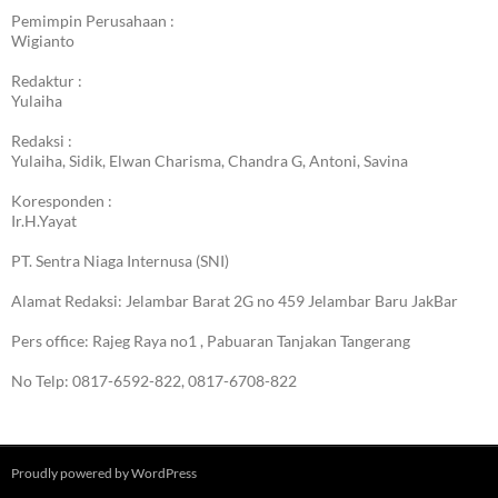
Pemimpin Perusahaan :
Wigianto
Redaktur :
Yulaiha
Redaksi :
Yulaiha, Sidik, Elwan Charisma, Chandra G, Antoni, Savina
Koresponden :
Ir.H.Yayat
PT. Sentra Niaga Internusa (SNI)
Alamat Redaksi: Jelambar Barat 2G no 459 Jelambar Baru JakBar
Pers office: Rajeg Raya no1 , Pabuaran Tanjakan Tangerang
No Telp: 0817-6592-822, 0817-6708-822
Proudly powered by WordPress