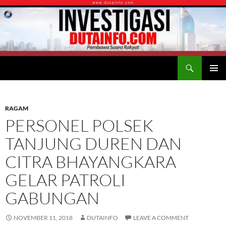
Search
Duta Info
SKIP
PRIMAR
TO
MENU
CONTENT
RAGAM
PERSONEL POLSEK
TANJUNG DUREN DAN
CITRA BHAYANGKARA
GELAR PATROLI
GABUNGAN
NOVEMBER 11, 2018
DUTAINFO
LEAVE A COMMENT