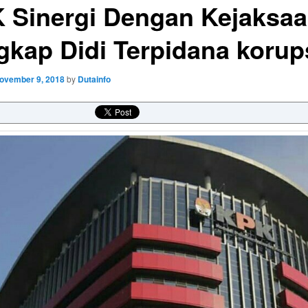
 Sinergi Dengan Kejaksa
gkap Didi Terpidana korup
ovember 9, 2018
by
Dutainfo