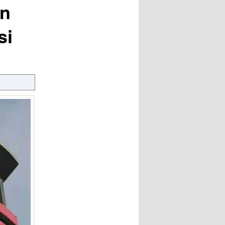
an
si