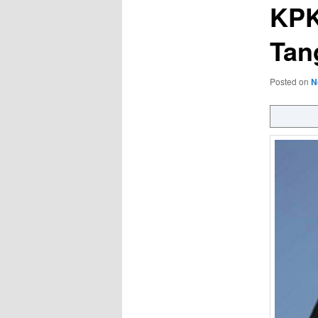
KPK
Tan
Posted on
N