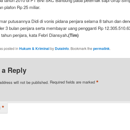
a tahun 2010 di PT BNI SKC Bandung pada peternak sapi Grup Sim
 plafon Rp 25 miliar.
mar putusannya Didi di vonis pidana penjara selama 8 tahun dan de
ider 3 bulan penjara serta membayar uang pengganti Rp 12.305.510.6
 tahun penjara, kata Febri Diansyah
.(Tim)
as posted in
Hukum & Kriminal
by
Dutainfo
. Bookmark the
permalink
.
 a Reply
*
address will not be published.
Required fields are marked
*
t