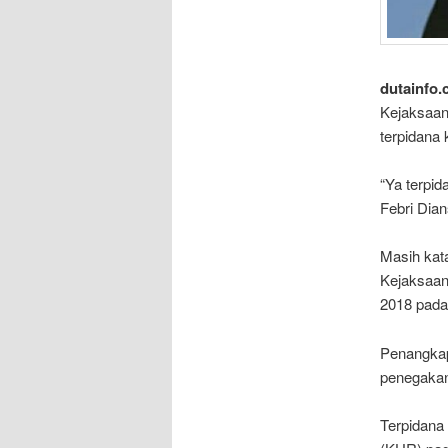
dutainfo.
Kejaksaan
terpidana 
“Ya terpi
Febri Dian
Masih kata
Kejaksaan
2018 pada
Penangkap
penegakan
Terpidana 