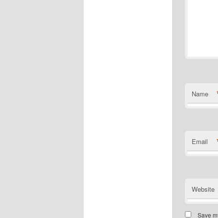
Name
Email
Website
Save my