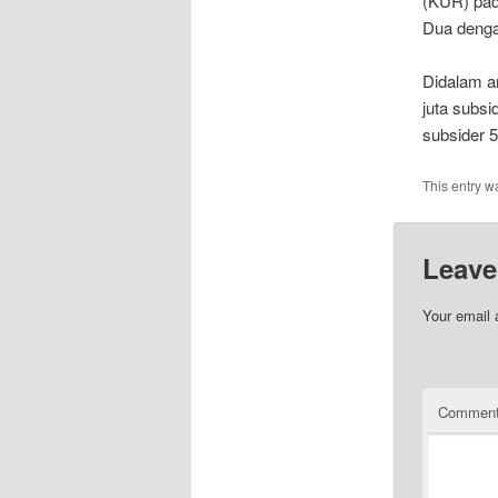
(KUR) pad
Dua dengan
Didalam a
juta subs
subsider 5
This entry w
Leave
Your email 
Commen