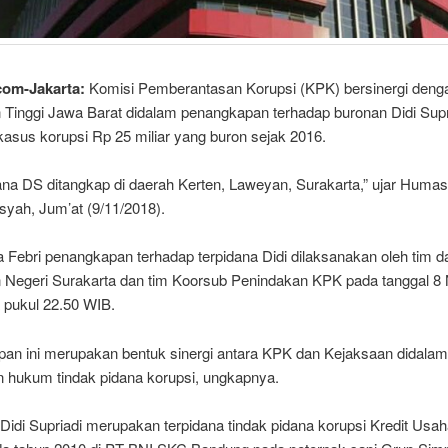
com-Jakarta:
Komisi Pemberantasan Korupsi (KPK) bersinergi deng
 Tinggi Jawa Barat didalam penangkapan terhadap buronan Didi Supr
kasus korupsi Rp 25 miliar yang buron sejak 2016.
dana DS ditangkap di daerah Kerten, Laweyan, Surakarta,” ujar Huma
syah, Jum’at (9/11/2018).
 Febri penangkapan terhadap terpidana Didi dilaksanakan oleh tim da
 Negeri Surakarta dan tim Koorsub Penindakan KPK pada tanggal 
 pukul 22.50 WIB.
an ini merupakan bentuk sinergi antara KPK dan Kejaksaan didalam
 hukum tindak pidana korupsi, ungkapnya.
Didi Supriadi merupakan terpidana tindak pidana korupsi Kredit Usa