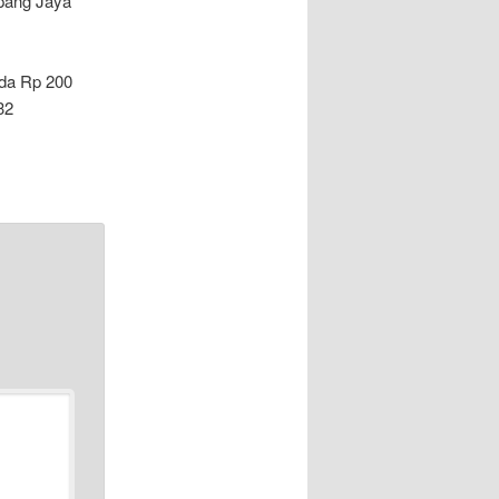
pang Jaya
nda Rp 200
32