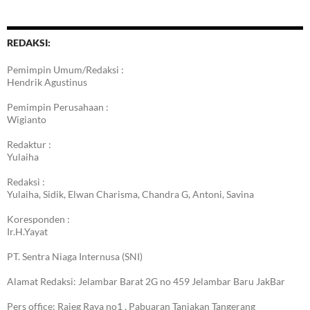
REDAKSI:
Pemimpin Umum/Redaksi :
Hendrik Agustinus
Pemimpin Perusahaan :
Wigianto
Redaktur :
Yulaiha
Redaksi :
Yulaiha, Sidik, Elwan Charisma, Chandra G, Antoni, Savina
Koresponden :
Ir.H.Yayat
PT. Sentra Niaga Internusa (SNI)
Alamat Redaksi: Jelambar Barat 2G no 459 Jelambar Baru JakBar
Pers office: Rajeg Raya no1 , Pabuaran Tanjakan Tangerang