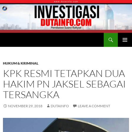
Search
Duta Info
SKIP
PRIMAR
TO
MENU
CONTENT
HUKUM & KRIMINAL
KPK RESMI TETAPKAN DUA
HAKIM PN JAKSEL SEBAGAI
TERSANGKA
NOVEMBER 29, 2018
DUTAINFO
LEAVE A COMMENT