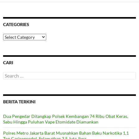
CATEGORIES
Categories
CARI
Search
for:
BERITA TERKINI
Dua Pengedar Ditangkap Polsek Kembangan 74 Ribu Obat Keras,
Sabu Hingga Puluhan Vape Etomidate Diamankan
Polres Metro Jakarta Barat Musnahkan Bahan Baku Narkotika 1,1
Ton Carisoprodol, Selamatkan 3,5 Juta Jiwa