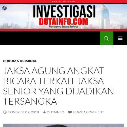
Search
Duta Info
SKIP
PRIMAR
TO
MENU
CONTENT
HUKUM & KRIMINAL
JAKSA AGUNG ANGKAT
BICARA TERKAIT JAKSA
SENIOR YANG DIJADIKAN
TERSANGKA
NOVEMBER 7, 2018
DUTAINFO
LEAVE A COMMENT