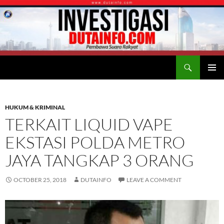
Search
Duta Info
SKIP
PRIMAR
TO
MENU
CONTENT
HUKUM & KRIMINAL
TERKAIT LIQUID VAPE
EKSTASI POLDA METRO
JAYA TANGKAP 3 ORANG
OCTOBER 25, 2018
DUTAINFO
LEAVE A COMMENT