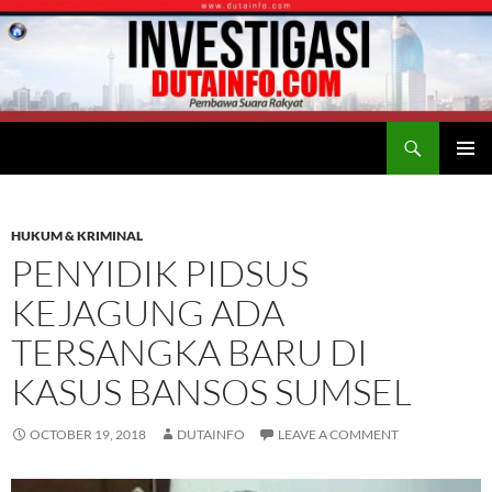
Search
Duta Info
SKIP
PRIMAR
TO
MENU
CONTENT
HUKUM & KRIMINAL
PENYIDIK PIDSUS
KEJAGUNG ADA
TERSANGKA BARU DI
KASUS BANSOS SUMSEL
OCTOBER 19, 2018
DUTAINFO
LEAVE A COMMENT