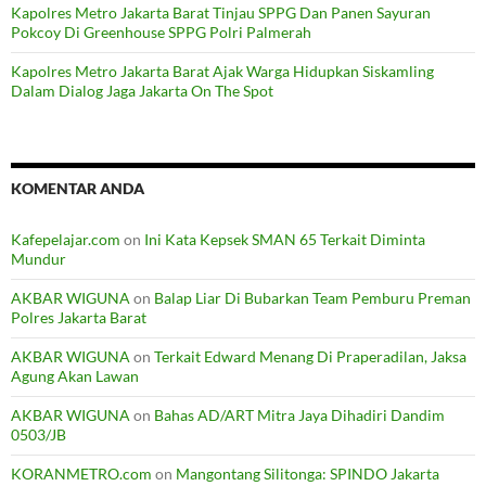
Kapolres Metro Jakarta Barat Tinjau SPPG Dan Panen Sayuran
Pokcoy Di Greenhouse SPPG Polri Palmerah
Kapolres Metro Jakarta Barat Ajak Warga Hidupkan Siskamling
Dalam Dialog Jaga Jakarta On The Spot
KOMENTAR ANDA
Kafepelajar.com
on
Ini Kata Kepsek SMAN 65 Terkait Diminta
Mundur
AKBAR WIGUNA
on
Balap Liar Di Bubarkan Team Pemburu Preman
Polres Jakarta Barat
AKBAR WIGUNA
on
Terkait Edward Menang Di Praperadilan, Jaksa
Agung Akan Lawan
AKBAR WIGUNA
on
Bahas AD/ART Mitra Jaya Dihadiri Dandim
0503/JB
KORANMETRO.com
on
Mangontang Silitonga: SPINDO Jakarta