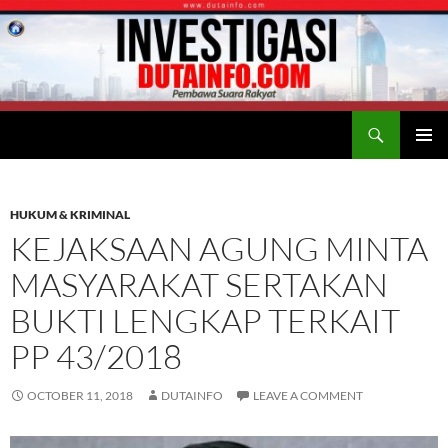
Search
Duta Info
SKIP
PRIMAR
TO
MENU
CONTENT
HUKUM & KRIMINAL
KEJAKSAAN AGUNG MINTA
MASYARAKAT SERTAKAN
BUKTI LENGKAP TERKAIT
PP 43/2018
OCTOBER 11, 2018
DUTAINFO
LEAVE A COMMENT