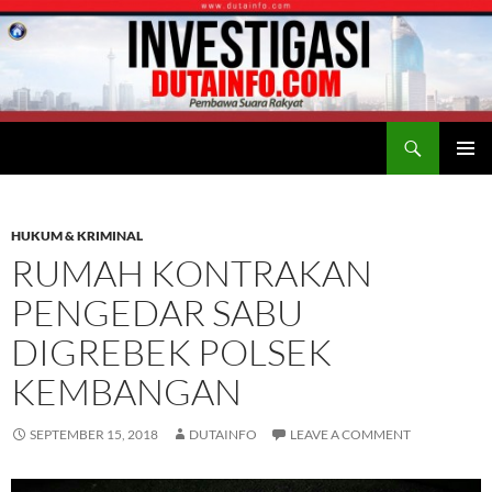
Search
Duta Info
SKIP
PRIMAR
TO
MENU
CONTENT
HUKUM & KRIMINAL
RUMAH KONTRAKAN
PENGEDAR SABU
DIGREBEK POLSEK
KEMBANGAN
SEPTEMBER 15, 2018
DUTAINFO
LEAVE A COMMENT