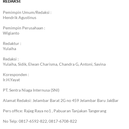
REDAKSI:
Pemimpin Umum/Redaksi :
Hendrik Agustinus
Pemimpin Perusahaan :
Wigianto
Redaktur :
Yulaiha
Redaksi :
Yulaiha, Sidik, Elwan Charisma, Chandra G, Antoni, Savina
Koresponden :
Ir.H.Yayat
PT. Sentra Niaga Internusa (SNI)
Alamat Redaksi: Jelambar Barat 2G no 459 Jelambar Baru JakBar
Pers office: Rajeg Raya no1 , Pabuaran Tanjakan Tangerang
No Telp: 0817-6592-822, 0817-6708-822