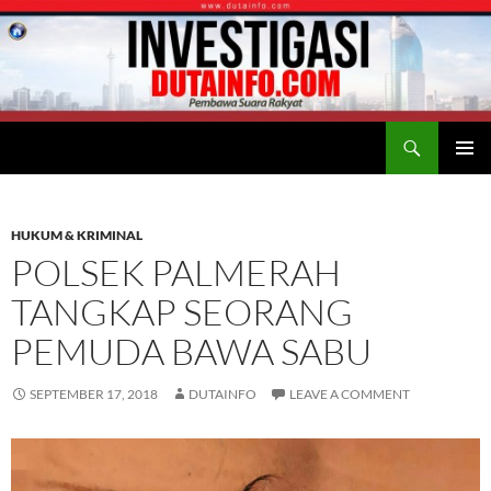
Search
Duta Info
SKIP
PRIMAR
TO
MENU
CONTENT
HUKUM & KRIMINAL
POLSEK PALMERAH
TANGKAP SEORANG
PEMUDA BAWA SABU
SEPTEMBER 17, 2018
DUTAINFO
LEAVE A COMMENT