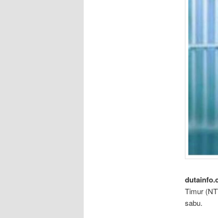
dutainfo.
Timur (NTT
sabu.