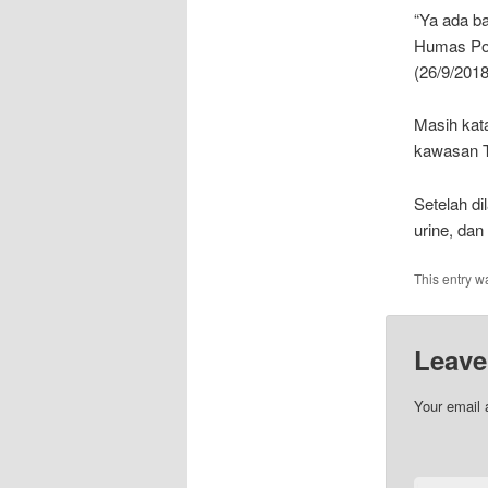
“Ya ada ba
Humas Pol
(26/9/2018
Masih kat
kawasan T
Setelah di
urine, da
This entry w
Leave
Your email 