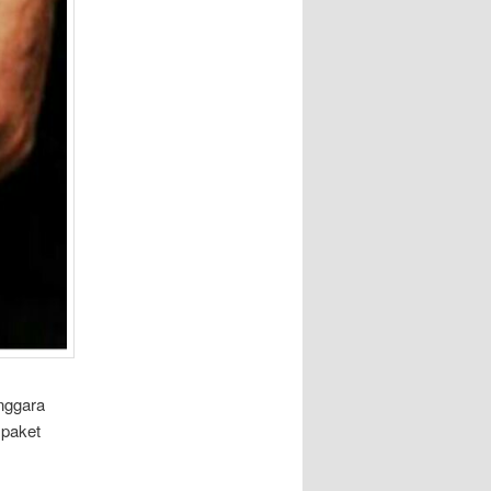
nggara
 paket