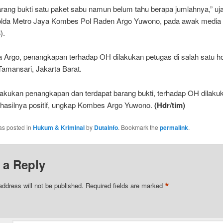
rang bukti satu paket sabu namun belum tahu berapa jumlahnya,” uj
da Metro Jaya Kombes Pol Raden Argo Yuwono, pada awak media
).
a Argo, penangkapan terhadap OH dilakukan petugas di salah satu ho
amansari, Jakarta Barat.
lakukan penangkapan dan terdapat barang bukti, terhadap OH dilakuk
n hasilnya positif, ungkap Kombes Argo Yuwono.
(Hdr/tim)
as posted in
Hukum & Kriminal
by
Dutainfo
. Bookmark the
permalink
.
 a Reply
*
address will not be published.
Required fields are marked