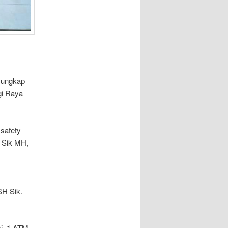
l ungkap
gi Raya
safety
u Sik MH,
SH Sik.
ri, 1 ATM