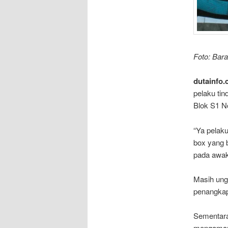
Foto: Bara
dutainfo.
pelaku tin
Blok S1 N
“Ya pelak
box yang 
pada awak
Masih ungk
penangkap
Sementara
mengamanka