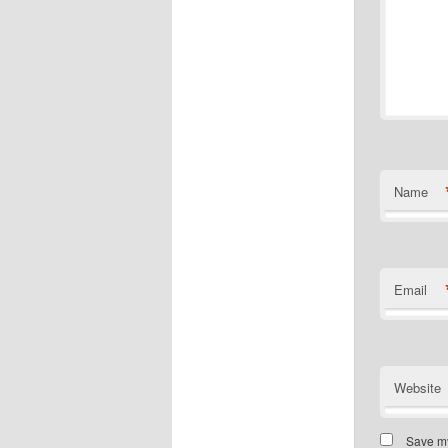
Name
Email
Website
Save my