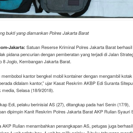
ng bukti yang diamankan Polres Jakarta Barat
com-Jakarta:
Satuan Reserse Kriminal Polres Jakarta Barat berhasi
dak pidana pencurian dengan pemberatan yang terjadi di Jalan Strate
o 8 Joglo, Kembangan Jakarta Barat.
u membobol kantor bengkel mobil kontainer dengan mengambil kotak 
berada didalam kantor,” ujar Kasat Reskrim AKBP Edi Suranta Sitep
 media, Selasa (18/9/2018).
ap Edi, pelaku berinisial AS (27), ditangkap pada hari Senin (17/9),
an dipimpin Kanit Reskrim Polres Jakarta Barat AKP Rulian Syauri 
 AKP Rulian menambahkan penangkapan AS, petugas juga berhasil
n 1 unit safety box, 1 unit hp milik pelaku, 3 buku tabungan mandi