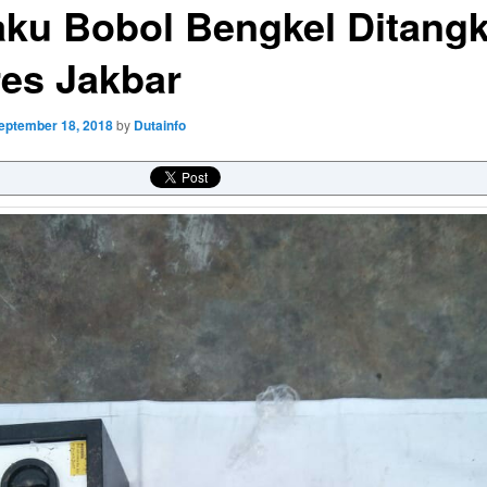
aku Bobol Bengkel Ditang
res Jakbar
eptember 18, 2018
by
Dutainfo