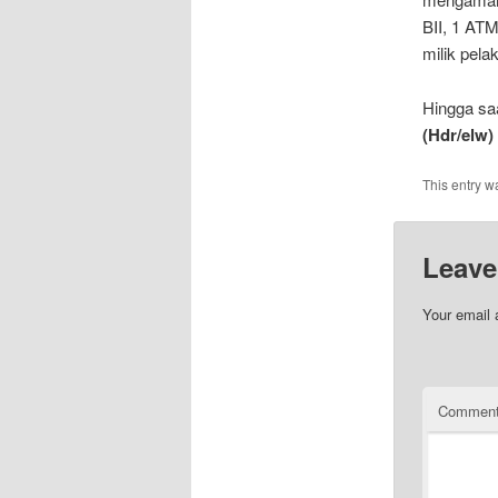
BII, 1 AT
milik pela
Hingga saa
(Hdr/elw)
This entry w
Leave
Your email 
Commen