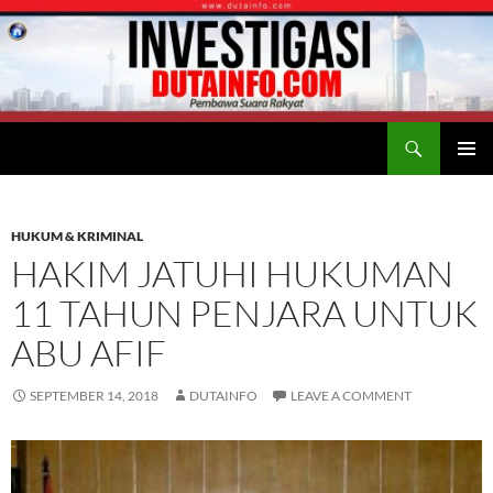
Search
Duta Info
SKIP
PRIMAR
TO
MENU
CONTENT
HUKUM & KRIMINAL
HAKIM JATUHI HUKUMAN
11 TAHUN PENJARA UNTUK
ABU AFIF
SEPTEMBER 14, 2018
DUTAINFO
LEAVE A COMMENT