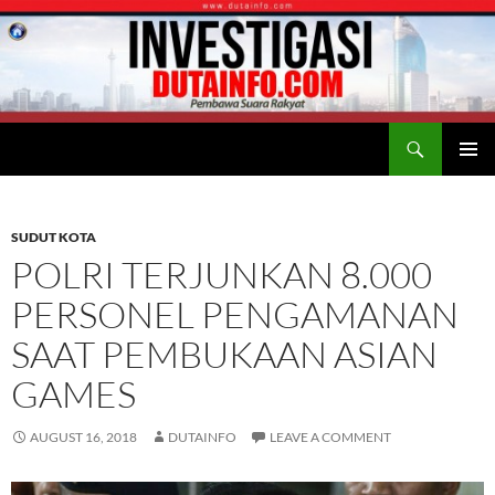
Search
Duta Info
SKIP
PRIMAR
TO
MENU
CONTENT
SUDUT KOTA
POLRI TERJUNKAN 8.000
PERSONEL PENGAMANAN
SAAT PEMBUKAAN ASIAN
GAMES
AUGUST 16, 2018
DUTAINFO
LEAVE A COMMENT