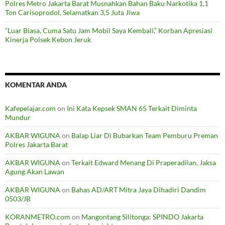
Polres Metro Jakarta Barat Musnahkan Bahan Baku Narkotika 1,1
Ton Carisoprodol, Selamatkan 3,5 Juta Jiwa
“Luar Biasa, Cuma Satu Jam Mobil Saya Kembali,” Korban Apresiasi
Kinerja Polsek Kebon Jeruk
KOMENTAR ANDA
Kafepelajar.com
on
Ini Kata Kepsek SMAN 65 Terkait Diminta
Mundur
AKBAR WIGUNA
on
Balap Liar Di Bubarkan Team Pemburu Preman
Polres Jakarta Barat
AKBAR WIGUNA
on
Terkait Edward Menang Di Praperadilan, Jaksa
Agung Akan Lawan
AKBAR WIGUNA
on
Bahas AD/ART Mitra Jaya Dihadiri Dandim
0503/JB
KORANMETRO.com
on
Mangontang Silitonga: SPINDO Jakarta