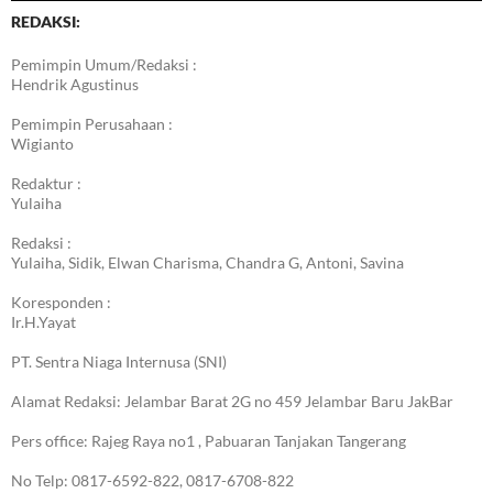
REDAKSI:
Pemimpin Umum/Redaksi :
Hendrik Agustinus
Pemimpin Perusahaan :
Wigianto
Redaktur :
Yulaiha
Redaksi :
Yulaiha, Sidik, Elwan Charisma, Chandra G, Antoni, Savina
Koresponden :
Ir.H.Yayat
PT. Sentra Niaga Internusa (SNI)
Alamat Redaksi: Jelambar Barat 2G no 459 Jelambar Baru JakBar
Pers office: Rajeg Raya no1 , Pabuaran Tanjakan Tangerang
No Telp: 0817-6592-822, 0817-6708-822