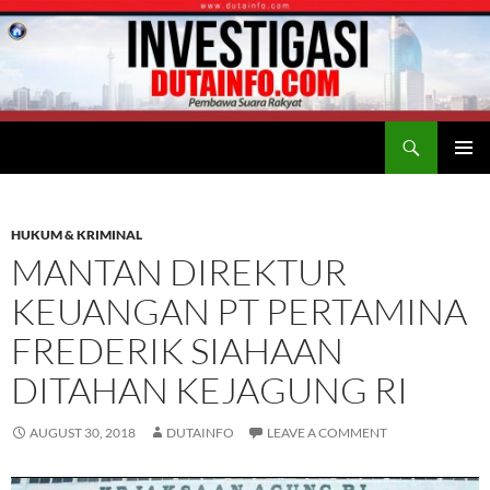
Search
Duta Info
SKIP
PRIMAR
TO
MENU
CONTENT
HUKUM & KRIMINAL
MANTAN DIREKTUR
KEUANGAN PT PERTAMINA
FREDERIK SIAHAAN
DITAHAN KEJAGUNG RI
AUGUST 30, 2018
DUTAINFO
LEAVE A COMMENT