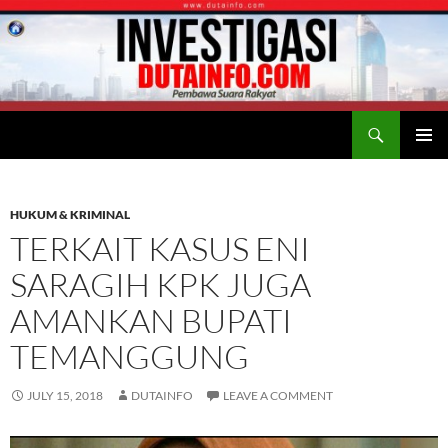
Search
Duta Info
SKIP
PRIMAR
TO
MENU
CONTENT
HUKUM & KRIMINAL
TERKAIT KASUS ENI
SARAGIH KPK JUGA
AMANKAN BUPATI
TEMANGGUNG
JULY 15, 2018
DUTAINFO
LEAVE A COMMENT