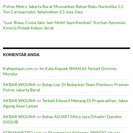
Polres Metro Jakarta Barat Musnahkan Bahan Baku Narkotika 1,1
Ton Carisoprodol, Selamatkan 3,5 Juta Jiwa
“Luar Biasa, Cuma Satu Jam Mobil Saya Kembali,” Korban Apresiasi
Kinerja Polsek Kebon Jeruk
KOMENTAR ANDA
Kafepelajar.com
on
Ini Kata Kepsek SMAN 65 Terkait Diminta
Mundur
AKBAR WIGUNA
on
Balap Liar Di Bubarkan Team Pemburu Preman
Polres Jakarta Barat
AKBAR WIGUNA
on
Terkait Edward Menang Di Praperadilan, Jaksa
Agung Akan Lawan
AKBAR WIGUNA
on
Bahas AD/ART Mitra Jaya Dihadiri Dandim
0503/JB
KORANMETRO.com
on
Mangontang Silitonga: SPINDO Jakarta