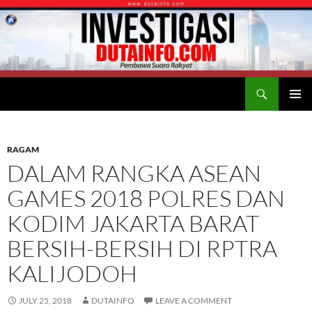
Search
Duta Info
SKIP
PRIMAR
TO
MENU
CONTENT
RAGAM
DALAM RANGKA ASEAN
GAMES 2018 POLRES DAN
KODIM JAKARTA BARAT
BERSIH-BERSIH DI RPTRA
KALIJODOH
JULY 25, 2018
DUTAINFO
LEAVE A COMMENT