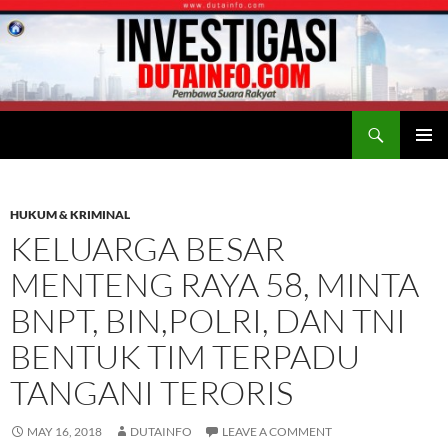
Search
Duta Info
SKIP
PRIMAR
TO
MENU
CONTENT
HUKUM & KRIMINAL
KELUARGA BESAR
MENTENG RAYA 58, MINTA
BNPT, BIN,POLRI, DAN TNI
BENTUK TIM TERPADU
TANGANI TERORIS
MAY 16, 2018
DUTAINFO
LEAVE A COMMENT