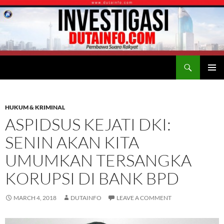
Search
Duta Info
SKIP
PRIMAR
TO
MENU
CONTENT
HUKUM & KRIMINAL
ASPIDSUS KEJATI DKI:
SENIN AKAN KITA
UMUMKAN TERSANGKA
KORUPSI DI BANK BPD
MARCH 4, 2018
DUTAINFO
LEAVE A COMMENT