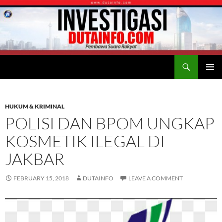
Search
Duta Info
SKIP
PRIMAR
TO
MENU
CONTENT
HUKUM & KRIMINAL
POLISI DAN BPOM UNGKAP
KOSMETIK ILEGAL DI
JAKBAR
FEBRUARY 15, 2018
DUTAINFO
LEAVE A COMMENT