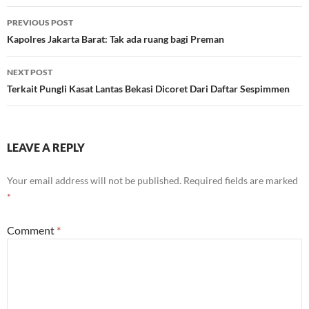
Post
PREVIOUS POST
navigation
Kapolres Jakarta Barat: Tak ada ruang bagi Preman
NEXT POST
Terkait Pungli Kasat Lantas Bekasi Dicoret Dari Daftar Sespimmen
LEAVE A REPLY
Your email address will not be published.
Required fields are marked
*
Comment
*