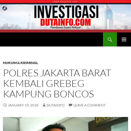
Search
Duta Info
SKIP
PRIMAR
TO
MENU
CONTENT
HUKUM & KRIMINAL
POLRES JAKARTA BARAT
KEMBALI GREBEG
KAMPUNG BONCOS
JANUARY 19, 2018
DUTAINFO
LEAVE A COMMENT