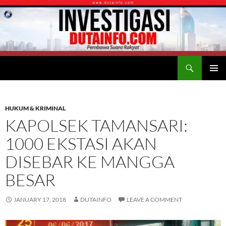
Search
Duta Info
SKIP
PRIMAR
TO
MENU
CONTENT
HUKUM & KRIMINAL
KAPOLSEK TAMANSARI:
1000 EKSTASI AKAN
DISEBAR KE MANGGA
BESAR
JANUARY 17, 2018
DUTAINFO
LEAVE A COMMENT