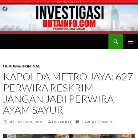
Search
Duta Info
SKIP
PRIMAR
TO
MENU
CONTENT
HUKUM & KRIMINAL
KAPOLDA METRO JAYA: 627
PERWIRA RESKRIM
JANGAN JADI PERWIRA
AYAM SAYUR
DECEMBER 20, 2017
DUTAINFO
LEAVE A COMMENT