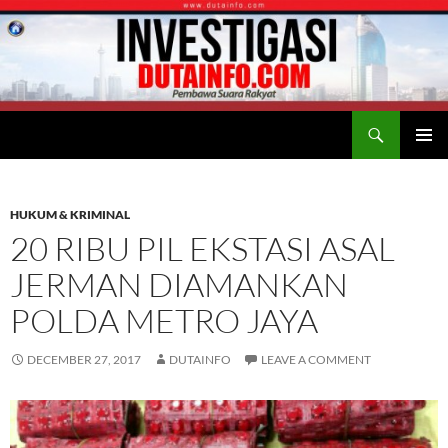
Search
Duta Info
SKIP
PRIMAR
TO
MENU
CONTENT
HUKUM & KRIMINAL
20 RIBU PIL EKSTASI ASAL
JERMAN DIAMANKAN
POLDA METRO JAYA
DECEMBER 27, 2017
DUTAINFO
LEAVE A COMMENT