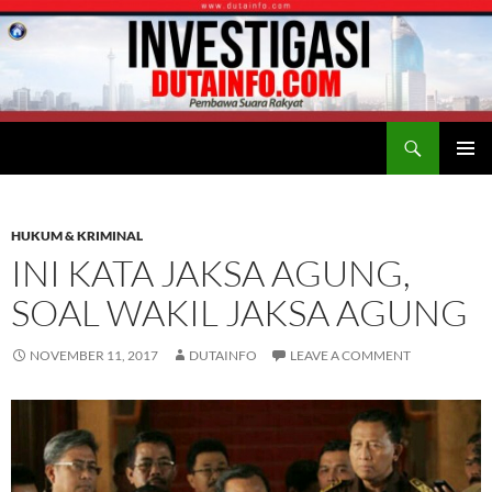
Search
Duta Info
SKIP
PRIMAR
TO
MENU
CONTENT
HUKUM & KRIMINAL
INI KATA JAKSA AGUNG,
SOAL WAKIL JAKSA AGUNG
NOVEMBER 11, 2017
DUTAINFO
LEAVE A COMMENT